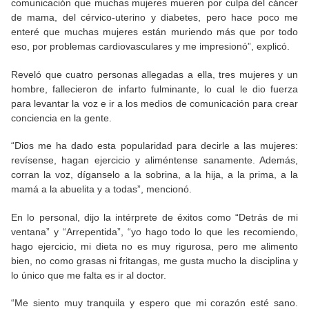
comunicación que muchas mujeres mueren por culpa del cáncer
de mama, del cérvico-uterino y diabetes, pero hace poco me
enteré que muchas mujeres están muriendo más que por todo
eso, por problemas cardiovasculares y me impresionó”, explicó.
Reveló que cuatro personas allegadas a ella, tres mujeres y un
hombre, fallecieron de infarto fulminante, lo cual le dio fuerza
para levantar la voz e ir a los medios de comunicación para crear
conciencia en la gente.
“Dios me ha dado esta popularidad para decirle a las mujeres:
revísense, hagan ejercicio y aliméntense sanamente. Además,
corran la voz, díganselo a la sobrina, a la hija, a la prima, a la
mamá a la abuelita y a todas”, mencionó.
En lo personal, dijo la intérprete de éxitos como “Detrás de mi
ventana” y “Arrepentida”, “yo hago todo lo que les recomiendo,
hago ejercicio, mi dieta no es muy rigurosa, pero me alimento
bien, no como grasas ni fritangas, me gusta mucho la disciplina y
lo único que me falta es ir al doctor.
“Me siento muy tranquila y espero que mi corazón esté sano.