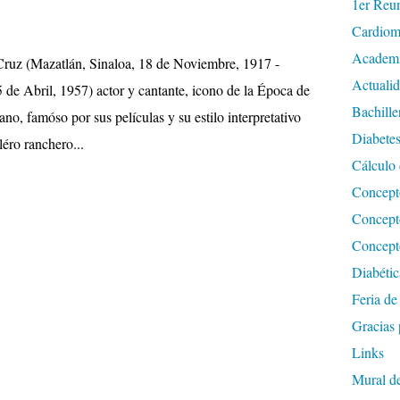
1er Reu
Cardiom
Academi
Cruz (Mazatlán, Sinaloa, 18 de Noviembre, 1917 -
Actualid
 de Abril, 1957) actor y cantante, icono de la Época de
Bachille
o, famóso por sus películas y su estilo interpretativo
Diabete
léro ranchero...
Cálculo
Concepto
Concepto
Concepto
Diabétic
Feria d
Gracias p
Links
Mural de