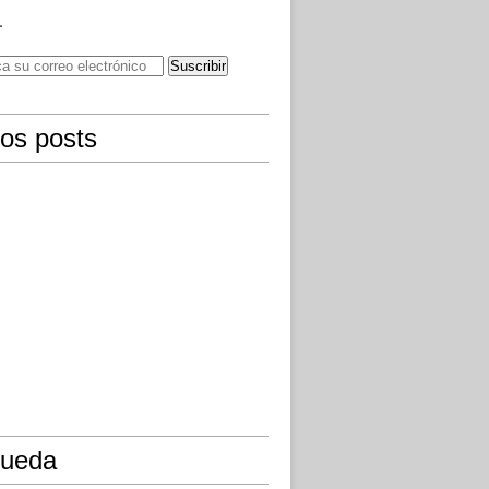
.
mos posts
ueda