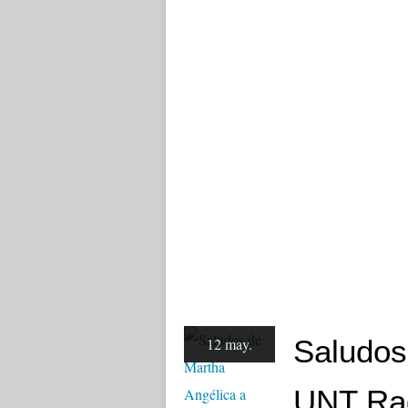
Saludos
12 may.
UNT Ra